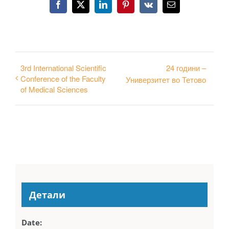
Facebook
X
LinkedIn
Pinterest
Vk
Email
3rd International Scientific
24 години –
Conference of the Faculty
Универзитет во Тетово
of Medical Sciences
Детали
Date: