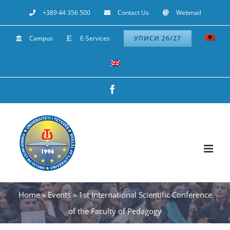
Skip
+389 44 356 500
Contact Us
Webmail
to
Campus
E-Services
УПИСИ 26/27
content
Facebook
Home
»
Events
»
1st International Scientific Conference
of the Faculty of Pedagogy