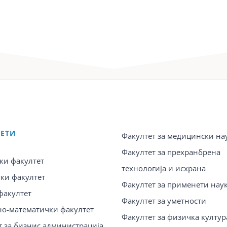
ТЕТИ
Факултет за медицински на
Факултет за прехранбрена
ки факултет
технологија и исхрана
ки факултет
Факултет за применети нау
факултет
Факултет за уметности
о-математички факултет
Факултет за физичка култур
т за бизнис администрација