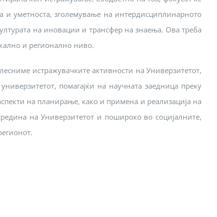
та и уметноста, зголемување на интердисциплинарното
ултурата на иновации и трансфер на знаења. Ова треба
окално и регионално ниво.
лесниме истражувачките активности на Универзитетот,
 универзитетот, помагајќи на научната заедница преку
аспекти на планирање, како и примена и реализација на
средина на Универзитетот и пошироко во социјалните,
регионот.