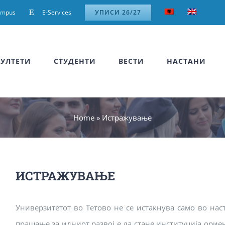
ampus
E-Services
УПИСИ 26/27
УЛТЕТИ
СТУДЕНТИ
ВЕСТИ
НАСТАНИ
Home
»
Истражување
ИСТРАЖУВАЊЕ
Универзитетот во Тетово не се истакнува само во нас
прашање за идниот развој е да стане институција орие