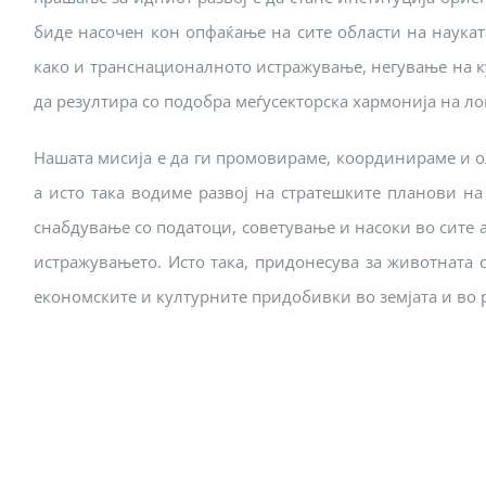
биде насочен кон опфаќање на сите области на наука
како и транснационалното истражување, негување на к
да резултира со подобра меѓусекторска хармонија на л
Нашата мисија е да ги промовираме, координираме и о
а исто така водиме развој на стратешките планови на
снабдување со податоци, советување и насоки во сите 
истражувањето. Исто така, придонесува за животната 
економските и културните придобивки во земјата и во 