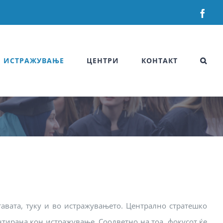
Fac
ИСТРАЖУВАЊЕ
ЦЕНТРИ
КОНТАКТ
тавата, туку и во истражувањето. Централно стратешко
нтирана кон истражување. Соодветно на тоа, фокусот ќе