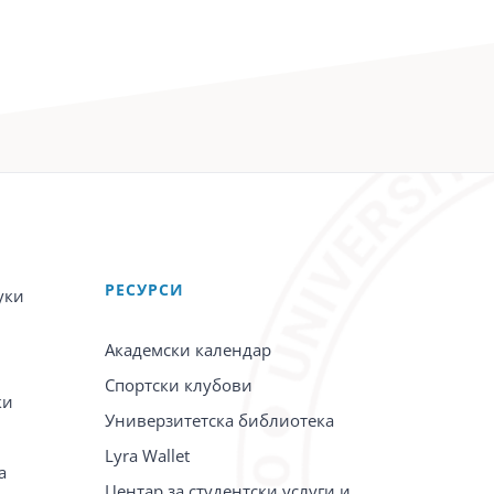
PЕСУРСИ
уки
Академски календар
Спортски клубови
ки
Универзитетска библиотека
Lyra Wallet
а
Центар за студентски услуги и