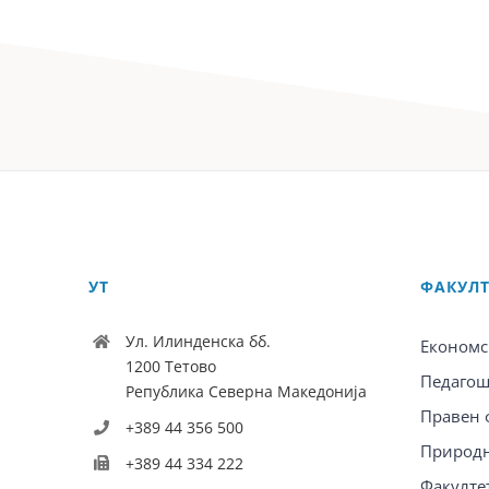
УТ
ФАКУЛ
Ул. Илинденска бб.
Економс
1200 Тетово
Педагош
Република Северна Македонија
Правен 
+389 44 356 500
Природн
+389 44 334 222
Факулте