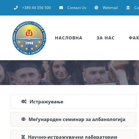
Skip
+389 44 356 500
Contact Us
Webmail
C
to
content
НАСЛОВНА
ЗА НАС
ФАК
Истражување
Меѓународен семинар за албанологија
Научно-истражувачки лаборатории