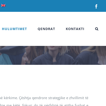
Fac
HULUMTIMET
QENDRAT
KONTAKTI
 kërkime. Çështja qendrore strategjike e zhvillimit të
hje me këtë, fokusi do të përfshijë të gjitha fushat e