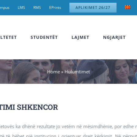
ampus
LMS
RMS
EPrints
APLIKIMET 26/27
LTETET
STUDENTËT
LAJMET
NGJARJET
Home
»
Hulumtimet
IMI SHKENCOR
 Tetovës ka dhënë rezultate jo vetëm në mësimdhënie, por edhe në
 të bëhet një institucion i orientuar drejt kërkimit. Në përput