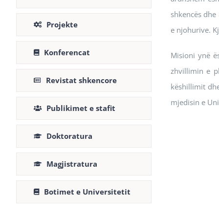
shkencës dhe a
Projekte
e njohurive. K
Konferencat
Misioni ynë ë
zhvillimin e 
Revistat shkencore
këshillimit dh
mjedisin e Uni
Publikimet e stafit
Doktoratura
Magjistratura
Botimet e Universitetit