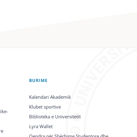
BURIME
Kalendari Akademik
Klubet sportive
ike-
Biblioteka e Universitetit
Lyra Wallet
re
Qendra për Shërbime Studentore dhe