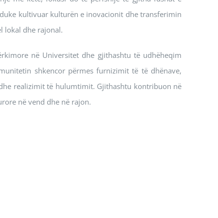
duke kultivuar kulturën e inovacionit dhe transferimin
l lokal dhe rajonal.
ërkimore në Universitet dhe gjithashtu të udhëheqim
komunitetin shkencor përmes furnizimit të të dhënave,
 dhe realizimit të hulumtimit. Gjithashtu kontribuon në
turore në vend dhe në rajon.