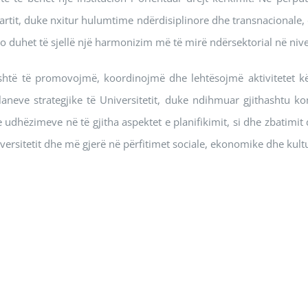
rtit, duke nxitur hulumtime ndërdisiplinore dhe transnacionale, 
jo duhet të sjellë një harmonizim më të mirë ndërsektorial në nive
shtë të promovojmë, koordinojmë dhe lehtësojmë aktivitetet k
planeve strategjike të Universitetit, duke ndihmuar gjithashtu 
e udhëzimeve në të gjitha aspektet e planifikimit, si dhe zbatimit
versitetit dhe më gjerë në përfitimet sociale, ekonomike dhe kul