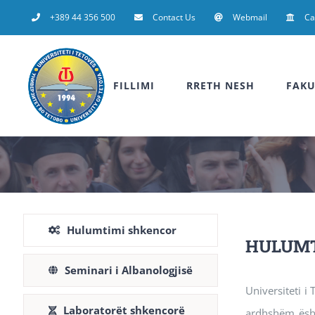
Skip
+389 44 356 500
Contact Us
Webmail
C
to
content
FILLIMI
RRETH NESH
FAKU
Hulumtimi shkencor
HULUMT
Seminari i Albanologjisë
Universiteti i
Laboratorët shkencorë
ardhshëm është