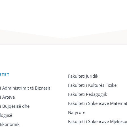
ETET
Fakulteti Juridik
Fakulteti i Kulturës Fizike
 i Administrimit të Biznesit
Fakulteti Pedagogjik
 i Arteve
Fakulteti i Shkencave Matemat
 i Bujqësisë dhe
Natyrore
logjisë
Fakulteti i Shkencave Mjekëso
i Ekonomik