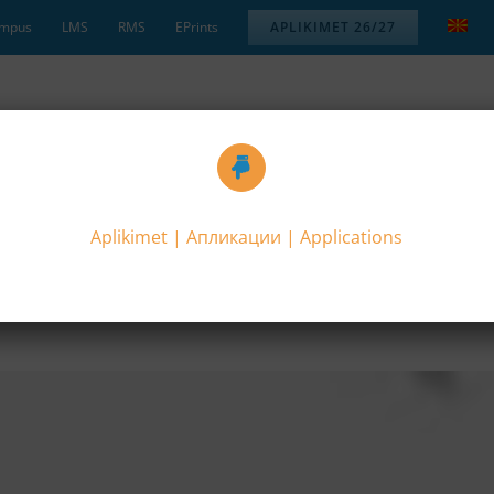
mpus
LMS
RMS
EPrints
APLIKIMET 26/27
Aplikimet | Aпликации | Applications
TETET
STUDENTËT
LAJMET
NGJARJET