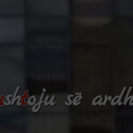
u
sh
t
oju së ard