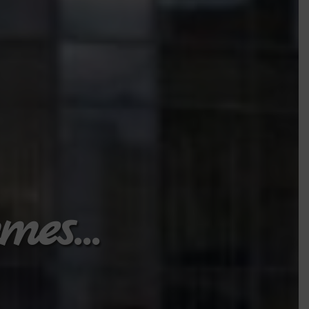
hmes…