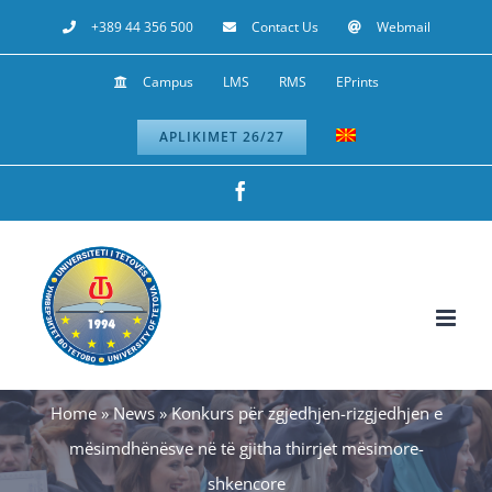
Skip
+389 44 356 500
Contact Us
Webmail
to
Campus
LMS
RMS
EPrints
content
APLIKIMET 26/27
Facebook
Home
»
News
»
Konkurs për zgjedhjen-rizgjedhjen e
mësimdhënësve në të gjitha thirrjet mësimore-
shkencore