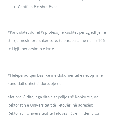
Certifikatë e shtetësisë.
*
Kandidatët duhet t’i plotësojnë kushtet për zgjedhje në
thirrje mësimore-shkencore, të parapara me nenin 166
të Ligjit për аrsimin e lartë.
*
Fletëparaqitjen bashkë me dokumentet e nevojshme,
kandidati duhet t’i dorëzojë në
afat prej 8 ditë, nga dita e shpalljes së Konkursit, në
Rektoratin e Universitetit të Tetovës, në adresën:
Rektorati i Universitetit të Tetovës, Rr. e Ilindenit, p.n.