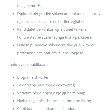
magjistraturës;
Diplomë për gradën shkencore doktor i shkencave
nga fusha shkencore në të cilën zgjidhet;
Kandidatët që konkurrojnë duhet të kenë
kontinuitet në studimet nga fusha përkatëse;
Listë të punimeve shkencore dhe publikimeve
profesionale të botuara, si dhe kopje të
punimeve të publikuara;
Biografi e shkurtër;
Ta dorëzojë punimin e doktoratës;
Vërtetim për njohjen e një gjuhe të huaj;
Njohje të gjuhës shqipe – shkrim dhe lexim;
Certifikatë nga libri amë i të lindurve;