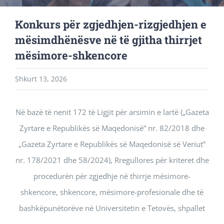
Konkurs për zgjedhjen-rizgjedhjen e
mësimdhënësve në të gjitha thirrjet
mësimore-shkencore
Shkurt 13, 2026
Në bazë të nenit 172 të Ligjit për arsimin e lartë („Gazeta
Zyrtare e Republikës së Maqedonisë” nr. 82/2018 dhe
„Gazeta Zyrtare e Republikës së Maqedonisë së Veriut”
nr. 178/2021 dhe 58/2024), Rregullores për kriteret dhe
procedurën për zgjedhje në thirrje mësimore-
shkencore, shkencore, mësimore-profesionale dhe të
bashkëpunëtorëve në Universitetin e Tetovës, shpallet