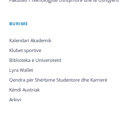
Fakulteti i Teknologjisë Ushqimore dhe të Ushqyerit
BURIME
Kalendari Akademik
Klubet sportive
Biblioteka e Universitetit
Lyra Wallet
Qendra për Shërbime Studentore dhe Karrierë
Këndi Austriak
Arkivi