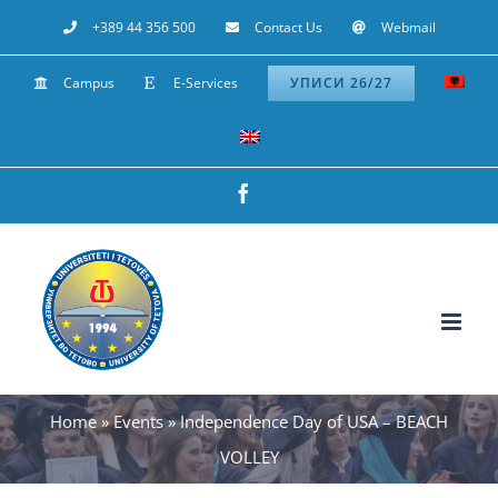
Skip
+389 44 356 500
Contact Us
Webmail
to
Campus
E-Services
УПИСИ 26/27
content
Facebook
Home
»
Events
»
Independence Day of USA – BEACH
VOLLEY