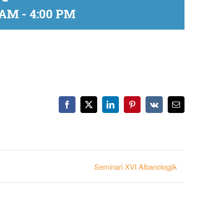
 AM
-
4:00 PM
Facebook
X
LinkedIn
Pinterest
Vk
Email
Seminari XVI Albanologjik