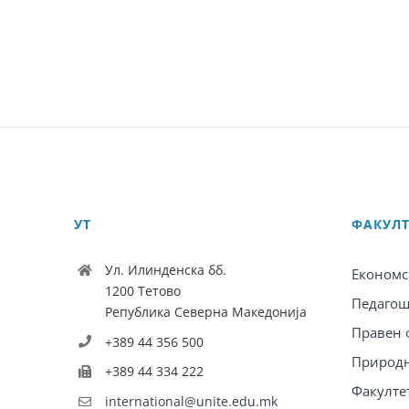
УТ
ФАКУЛ
Ул. Илинденска бб.
Економс
1200 Тетово
Педагош
Република Северна Македонија
Правен 
+389 44 356 500
Природн
+389 44 334 222
Факулте
international@unite.edu.mk