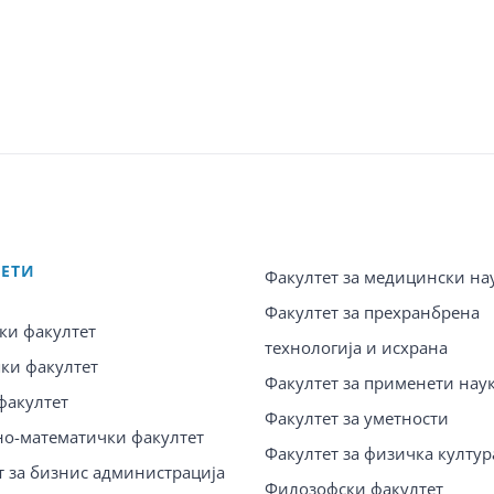
ТЕТИ
Факултет за медицински на
Факултет за прехранбрена
ки факултет
технологија и исхрана
ки факултет
Факултет за применети нау
факултет
Факултет за уметности
о-математички факултет
Факултет за физичка култур
т за бизнис администрација
Филозофски факултет