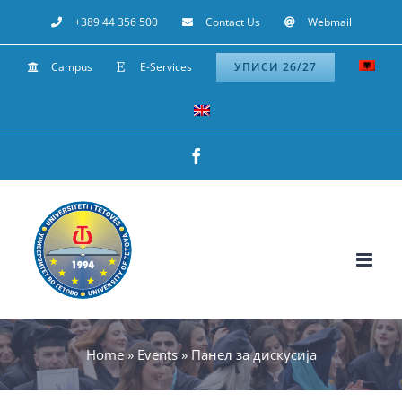
Skip
+389 44 356 500
Contact Us
Webmail
to
Campus
E-Services
УПИСИ 26/27
content
Facebook
Home
»
Events
»
Панел за дискусија