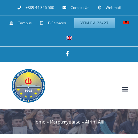
Skip
+389 44 356 500
Contact Us
Webmail
to
Campus
E-Services
УПИСИ 26/27
content
Facebook
Home
»
Истражување
»
Afrim Alili