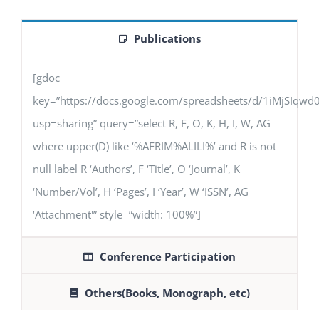
Publications
[gdoc
key=”https://docs.google.com/spreadsheets/d/1iMjSIq
usp=sharing” query=”select R, F, O, K, H, I, W, AG
where upper(D) like ‘%AFRIM%ALILI%’ and R is not
null label R ‘Authors’, F ‘Title’, O ‘Journal’, K
‘Number/Vol’, H ‘Pages’, I ‘Year’, W ‘ISSN’, AG
‘Attachment'” style=”width: 100%”]
Conference Participation
Others(Books, Monograph, etc)