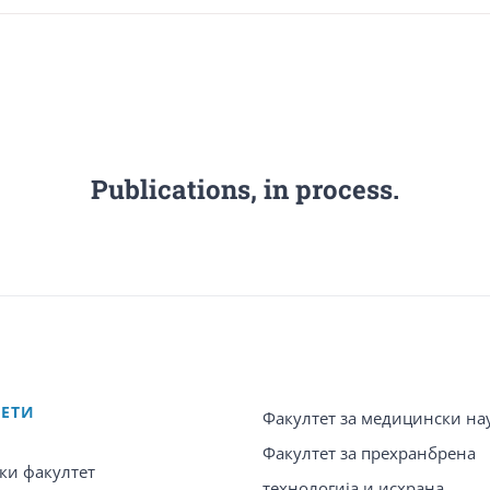
Publications, in process.
ТЕТИ
Факултет за медицински на
Факултет за прехранбрена
ки факултет
технологија и исхрана