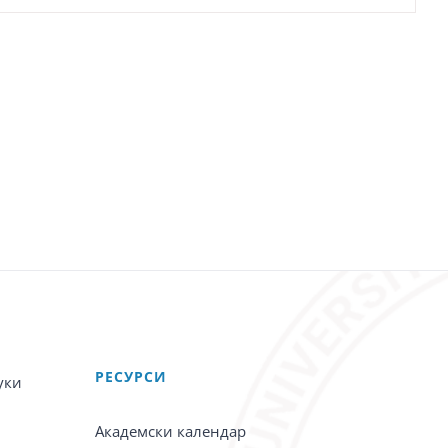
PЕСУРСИ
уки
Академски календар