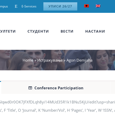
ampus
E-Services
УПИСИ 26/27
УЛТЕТИ
СТУДЕНТИ
ВЕСТИ
НАСТАНИ
Home
»
Истражување
»
Agon Demjaha
Conference Participation
jSIqwd0r0OK7JFXfDLqh8yi14MUd35R1k1BNu5KjU/edit?usp=sharing” q
 ‘Title’, O ‘Journal’, K ‘Number/Vol’, H ‘Pages’, I ‘Year’, W ‘ISSN’