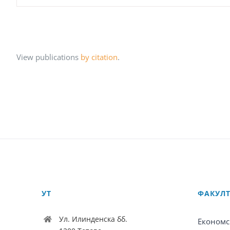
View publications
by citation
.
УТ
ФАКУЛ
Ул. Илинденска бб.
Економс