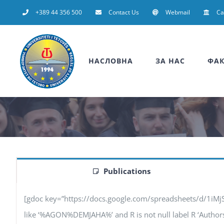
Skip
+389 44 356 500
Contact Us
Webmail
C
to
content
НАСЛОВНА
ЗА НАС
ФАК
Publications
[gdoc key=”https://docs.google.com/spreadsheets/d/1iM
like ‘%AGON%DEMJAHA%’ and R is not null label R ‘Authors’, F