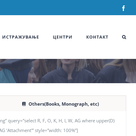
Fac
ИСТРАЖУВАЊЕ
ЦЕНТРИ
КОНТАКТ
Others(Books, Monograph, etc)
uery=”select R, F, O, K, H, I, W, AG where upper(D)
, AG ‘Attachment'” style=”width: 100%”]