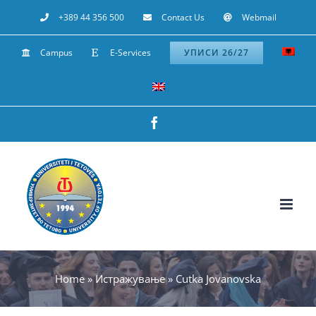
Skip
+389 44 356 500
Contact Us
Webmail
to
Campus
E-Services
УПИСИ 26/27
content
Facebook
Home
»
Истражување
»
Cutka Jovanovska