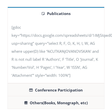
Publications
[gdoc
key=”https://docs.google.com/spreadsheets/d/1iMjSIq
usp=sharing” query=”select R, F, O, K, H, I, W, AG
where upper(D) like ‘%CUTKA%JOVANOVSKA%’ and
R is not null label R ‘Authors’, F ‘Title’, O ‘Journal’, K
‘Number/Vol’, H ‘Pages’, I ‘Year’, W ‘ISSN’, AG
‘Attachment'” style=”width: 100%”]
Conference Participation
Others(Books, Monograph, etc)