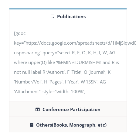
Publications
[gdoc
key=”https://docs.google.com/spreadsheets/d/1iMjSIq
usp=sharing” query=”select R, F, O, K, H, I, W, AG
where upper(D) like ‘%EMIN%DURMISHI%’ and R is
not null label R ‘Authors’, F ‘Title’, O ‘Journal’, K
‘Number/Vol’, H ‘Pages’, I ‘Year’, W ‘ISSN’, AG
‘Attachment'” style=”width: 100%”]
Conference Participation
Others(Books, Monograph, etc)