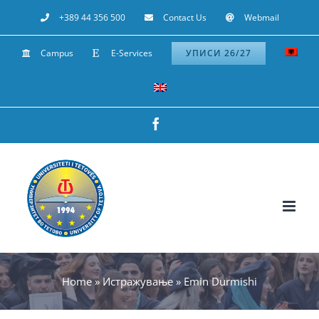
Skip
+389 44 356 500
Contact Us
Webmail
to
Campus
E-Services
УПИСИ 26/27
content
Facebook
Home
»
Истражување
»
Emin Durmishi