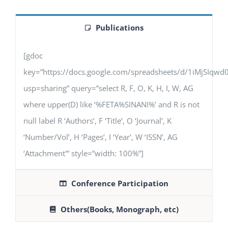
Publications
[gdoc
key=”https://docs.google.com/spreadsheets/d/1iMjSIq
usp=sharing” query=”select R, F, O, K, H, I, W, AG
where upper(D) like ‘%FETA%SINANI%’ and R is not
null label R ‘Authors’, F ‘Title’, O ‘Journal’, K
‘Number/Vol’, H ‘Pages’, I ‘Year’, W ‘ISSN’, AG
‘Attachment'” style=”width: 100%”]
Conference Participation
Others(Books, Monograph, etc)