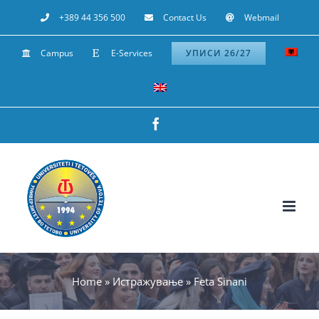
Skip
+389 44 356 500
Contact Us
Webmail
to
Campus
E-Services
УПИСИ 26/27
content
Facebook
Home
»
Истражување
»
Feta Sinani