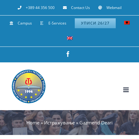
Skip
+389 44 356 500
Contact Us
Webmail
to
Campus
E-Services
УПИСИ 26/27
content
Facebook
Home
»
Истражување
»
Gazmend Deari