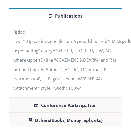
Publications
[gdoc
key=”https://docs.google.com/spreadsheets/d/1iMjSIq
usp=sharing” query=”select R, F, O, K, H, I, W, AG
where upper(D) like ‘%GAZMEND%DEARI%’ and R is
not null label R ‘Authors’, F ‘Title’, O ‘Journal’, K
‘Number/Vol’, H ‘Pages’, I ‘Year’, W ‘ISSN’, AG
‘Attachment'” style=”width: 100%”]
Conference Participation
Others(Books, Monograph, etc)