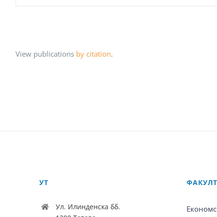
View publications
by citation
.
УТ
ФАКУЛ
Ул. Илинденска бб.
Економс