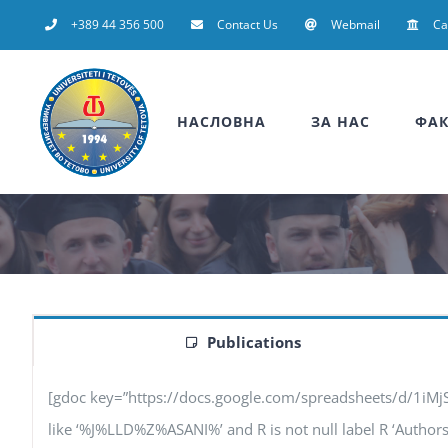
Skip
+389 44 356 500
Contact Us
Webmail
C
to
content
НАСЛОВНА
ЗА НАС
ФАК
Publications
[gdoc key=”https://docs.google.com/spreadsheets/d/1iM
like ‘%J%LLD%Z%ASANI%’ and R is not null label R ‘Authors’, 