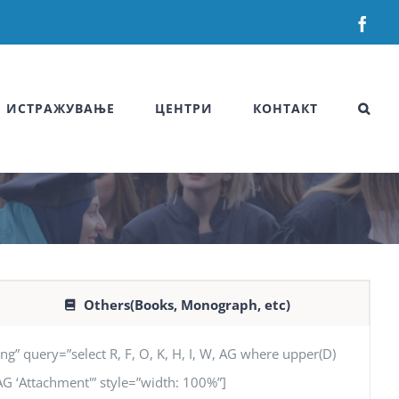
Fac
ИСТРАЖУВАЊЕ
ЦЕНТРИ
КОНТАКТ
Others(Books, Monograph, etc)
uery=”select R, F, O, K, H, I, W, AG where upper(D)
, AG ‘Attachment'” style=”width: 100%”]