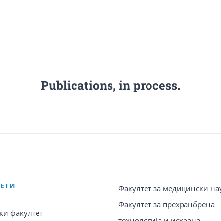
Publications, in process.
ТЕТИ
Факултет за медицински на
Факултет за прехранбрена
ки факултет
технологија и исхрана