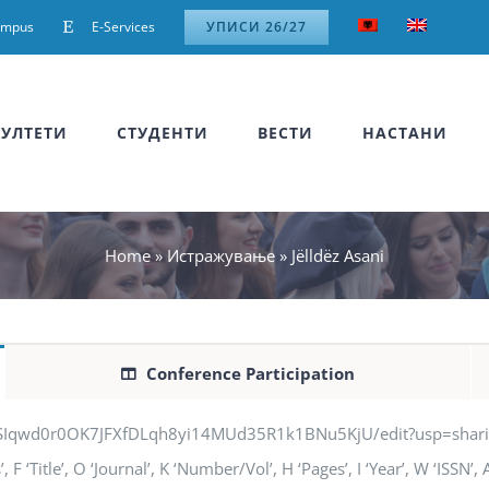
ampus
E-Services
УПИСИ 26/27
УЛТЕТИ
СТУДЕНТИ
ВЕСТИ
НАСТАНИ
Home
»
Истражување
»
Jëlldëz Asani
Conference Participation
jSIqwd0r0OK7JFXfDLqh8yi14MUd35R1k1BNu5KjU/edit?usp=sharing” q
F ‘Title’, O ‘Journal’, K ‘Number/Vol’, H ‘Pages’, I ‘Year’, W ‘ISSN’