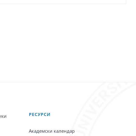
PЕСУРСИ
уки
Академски календар