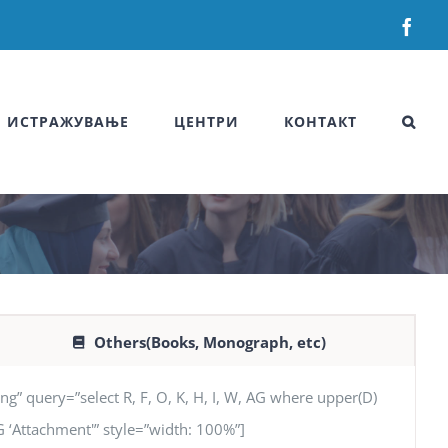
Fac
ИСТРАЖУВАЊЕ
ЦЕНТРИ
КОНТАКТ
Others(Books, Monograph, etc)
uery=”select R, F, O, K, H, I, W, AG where upper(D)
 AG ‘Attachment'” style=”width: 100%”]