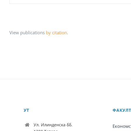
View publications
by citation
.
УТ
ФАКУЛ
Ул. Илинденска бб.
Економс