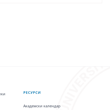
PЕСУРСИ
уки
Академски календар