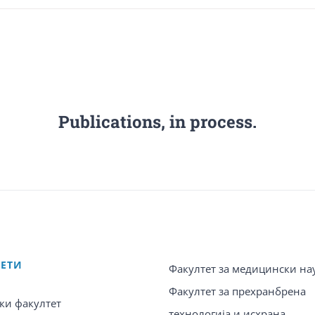
Publications, in process.
ТЕТИ
Факултет за медицински на
Факултет за прехранбрена
ки факултет
технологија и исхрана