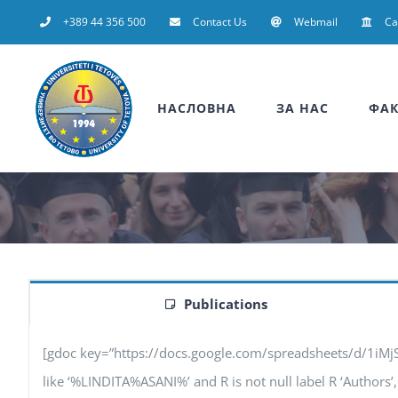
Skip
+389 44 356 500
Contact Us
Webmail
C
to
content
НАСЛОВНА
ЗА НАС
ФАК
Publications
[gdoc key=”https://docs.google.com/spreadsheets/d/1iM
like ‘%LINDITA%ASANI%’ and R is not null label R ‘Authors’, F