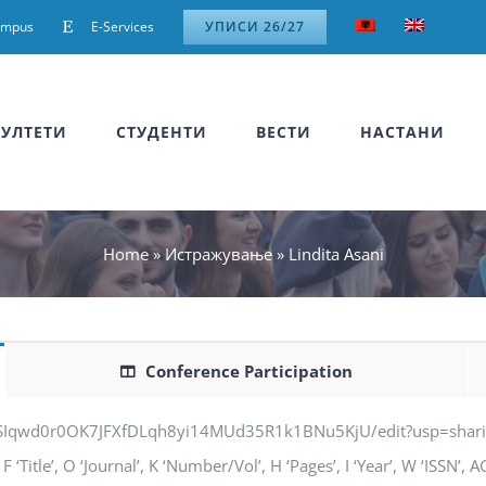
ampus
E-Services
УПИСИ 26/27
УЛТЕТИ
СТУДЕНТИ
ВЕСТИ
НАСТАНИ
Home
»
Истражување
»
Lindita Asani
Conference Participation
jSIqwd0r0OK7JFXfDLqh8yi14MUd35R1k1BNu5KjU/edit?usp=sharing” q
 ‘Title’, O ‘Journal’, K ‘Number/Vol’, H ‘Pages’, I ‘Year’, W ‘ISSN’,