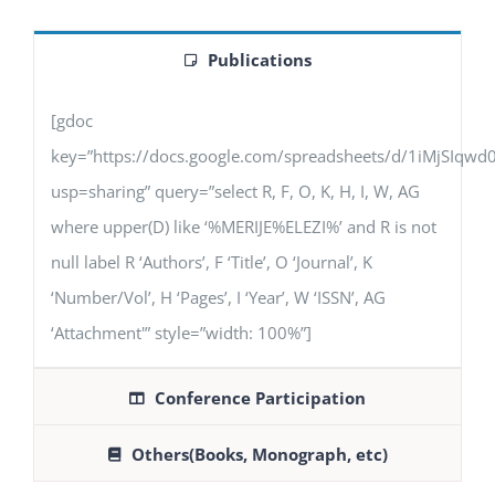
Publications
[gdoc
key=”https://docs.google.com/spreadsheets/d/1iMjSIq
usp=sharing” query=”select R, F, O, K, H, I, W, AG
where upper(D) like ‘%MERIJE%ELEZI%’ and R is not
null label R ‘Authors’, F ‘Title’, O ‘Journal’, K
‘Number/Vol’, H ‘Pages’, I ‘Year’, W ‘ISSN’, AG
‘Attachment'” style=”width: 100%”]
Conference Participation
Others(Books, Monograph, etc)