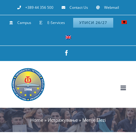
Skip
+389 44 356 500
Contact Us
Webmail
to
Campus
E-Services
УПИСИ 26/27
content
Facebook
Home
»
Истражување
»
Merije Elezi