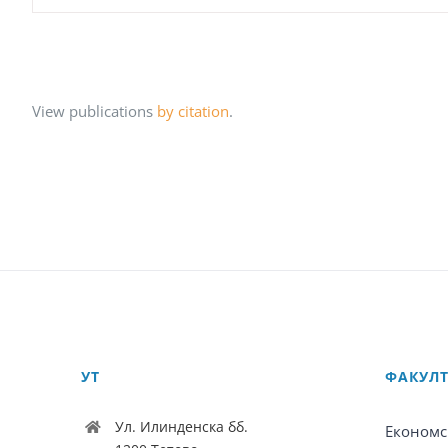
View publications
by citation
.
УТ
ФАКУЛ
Ул. Илинденска бб.
Економс