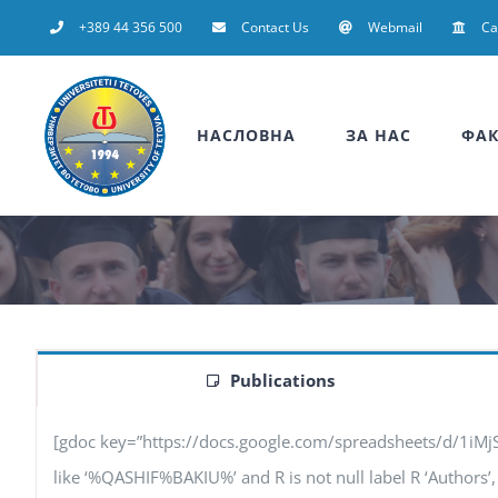
Skip
+389 44 356 500
Contact Us
Webmail
C
to
content
НАСЛОВНА
ЗА НАС
ФАК
Publications
[gdoc key=”https://docs.google.com/spreadsheets/d/1iM
like ‘%QASHIF%BAKIU%’ and R is not null label R ‘Authors’, F 