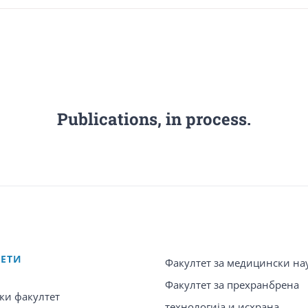
Publications, in process.
ТЕТИ
Факултет за медицински на
Факултет за прехранбрена
ки факултет
технологија и исхрана