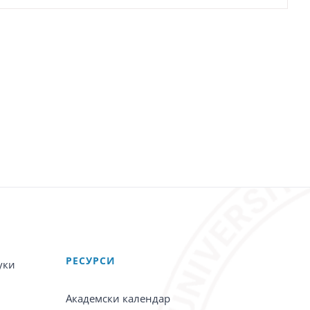
PЕСУРСИ
уки
Академски календар