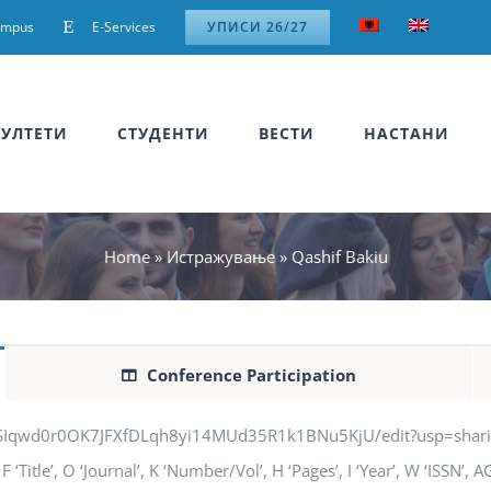
ampus
E-Services
УПИСИ 26/27
УЛТЕТИ
СТУДЕНТИ
ВЕСТИ
НАСТАНИ
Home
»
Истражување
»
Qashif Bakiu
Conference Participation
jSIqwd0r0OK7JFXfDLqh8yi14MUd35R1k1BNu5KjU/edit?usp=sharing” q
‘Title’, O ‘Journal’, K ‘Number/Vol’, H ‘Pages’, I ‘Year’, W ‘ISSN’,