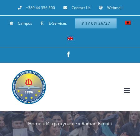
Skip
+389 44 356 500
Contact Us
Webmail
to
Campus
E-Services
УПИСИ 26/27
content
Facebook
Home
»
Истражување
»
Raman Ismaili