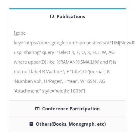
Publications
[gdoc
key=”https://docs.google.com/spreadsheets/d/1iMjSIq
usp=sharing” query=”select R, F, O, K, H, I, W, AG
where upper(D) like ‘%RAMAN%ISMAILI%’ and R is
not null label R ‘Authors’, F ‘Title’, O ‘Journal’, K
‘Number/Vol’, H ‘Pages’, I ‘Year’, W ‘ISSN’, AG
‘Attachment'” style=”width: 100%”]
Conference Participation
Others(Books, Monograph, etc)