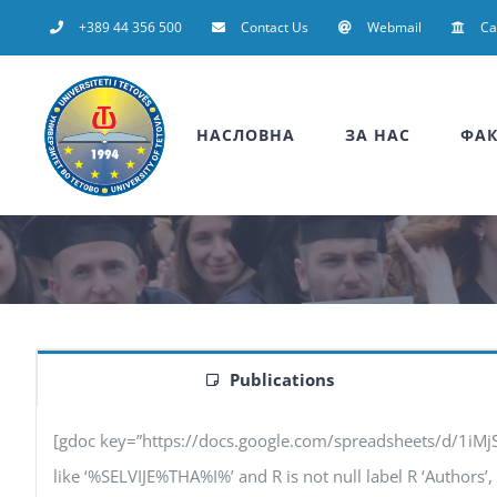
Skip
+389 44 356 500
Contact Us
Webmail
C
to
content
НАСЛОВНА
ЗА НАС
ФАК
Publications
[gdoc key=”https://docs.google.com/spreadsheets/d/1iM
like ‘%SELVIJE%THA%I%’ and R is not null label R ‘Authors’, F