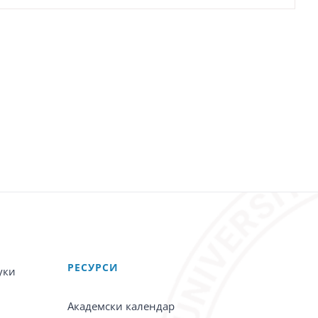
PЕСУРСИ
уки
Академски календар