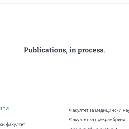
Publications, in process.
ТЕТИ
Факултет за медицински на
Факултет за прехранбрена
ки факултет
технологија и исхрана