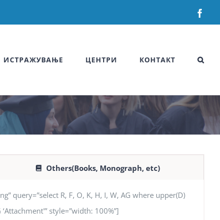
Fac
ИСТРАЖУВАЊЕ
ЦЕНТРИ
КОНТАКТ
Others(Books, Monograph, etc)
uery=”select R, F, O, K, H, I, W, AG where upper(D)
 AG ‘Attachment'” style=”width: 100%”]