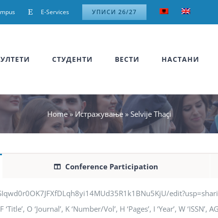
ampus
E-Services
УПИСИ 26/27
УЛТЕТИ
СТУДЕНТИ
ВЕСТИ
НАСТАНИ
Home
»
Истражување
»
Selvije Thaçi
Conference Participation
jSIqwd0r0OK7JFXfDLqh8yi14MUd35R1k1BNu5KjU/edit?usp=sharing” q
 ‘Title’, O ‘Journal’, K ‘Number/Vol’, H ‘Pages’, I ‘Year’, W ‘ISSN’,