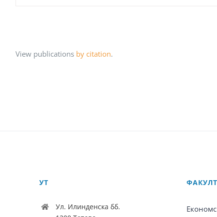
View publications
by citation
.
УТ
ФАКУЛ
Ул. Илинденска бб.
Економс