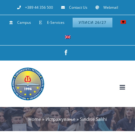
Skip
+389 44 356 500
Contact Us
Webmail
to
Campus
E-Services
УПИСИ 26/27
content
Facebook
Home
»
Истражување
»
Sindise Salihi