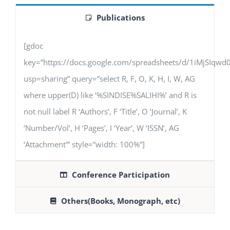
Publications
[gdoc
key=”https://docs.google.com/spreadsheets/d/1iMjSIq
usp=sharing” query=”select R, F, O, K, H, I, W, AG
where upper(D) like ‘%SINDISE%SALIHI%’ and R is
not null label R ‘Authors’, F ‘Title’, O ‘Journal’, K
‘Number/Vol’, H ‘Pages’, I ‘Year’, W ‘ISSN’, AG
‘Attachment'” style=”width: 100%”]
Conference Participation
Others(Books, Monograph, etc)