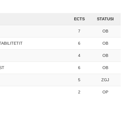
ECTS
STATUSI
7
OB
ABILITETIT
6
OB
4
OB
ST
6
OB
5
ZGJ
2
OP