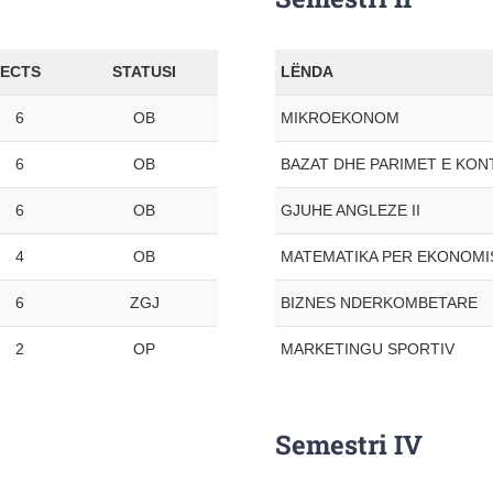
ECTS
STATUSI
LËNDA
6
OB
MIKROEKONOM
6
OB
BAZAT DHE PARIMET E KONT
6
OB
GJUHE ANGLEZE II
4
OB
MATEMATIKA PER EKONOMI
6
ZGJ
BIZNES NDERKOMBETARE
2
OP
MARKETINGU SPORTIV
Semestri IV