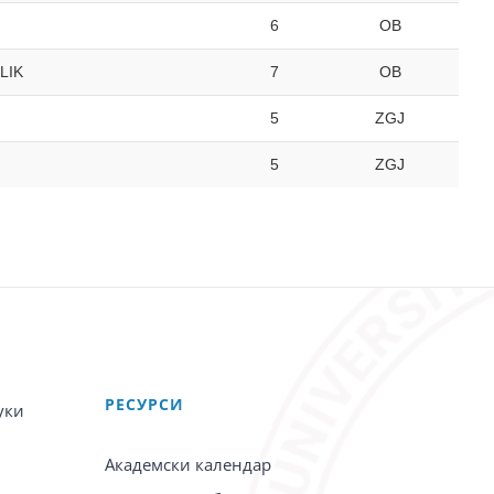
6
OB
LIK
7
OB
5
ZGJ
5
ZGJ
PЕСУРСИ
уки
Академски календар