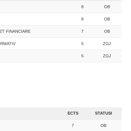
8
OB
8
OB
ET FINANCIARE
7
OB
ORMATIV
5
ZGJ
5
ZGJ
ECTS
STATUSI
7
OB