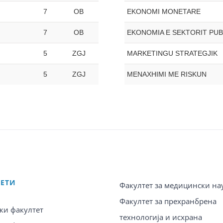
7
OB
EKONOMI MONETARE
7
OB
EKONOMIA E SEKTORIT PUB
5
ZGJ
MARKETINGU STRATEGJIK
5
ZGJ
MENAXHIMI ME RISKUN
ТЕТИ
Факултет за медицински на
Факултет за прехранбрена
ки факултет
технологија и исхрана