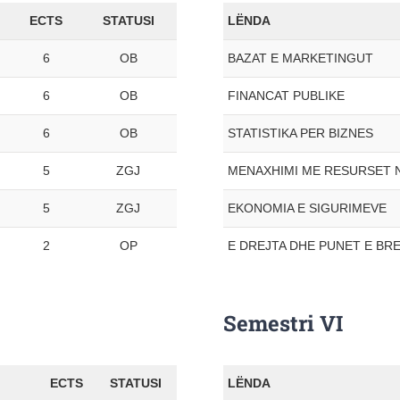
ECTS
STATUSI
LËNDA
6
OB
BAZAT E MARKETINGUT
6
OB
FINANCAT PUBLIKE
6
OB
STATISTIKA PER BIZNES
5
ZGJ
MENAXHIMI ME RESURSET 
5
ZGJ
EKONOMIA E SIGURIMEVE
2
OP
E DREJTA DHE PUNET E BR
Semestri VI
ECTS
STATUSI
LËNDA