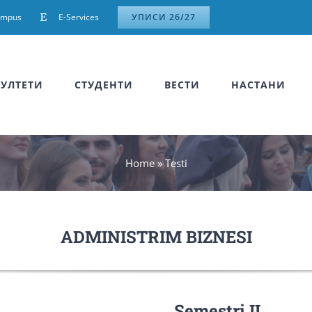
ampus
E-Services
УПИСИ 26/27
УЛТЕТИ
СТУДЕНТИ
ВЕСТИ
НАСТАНИ
Home
»
Testi
ADMINISTRIM BIZNESI
Semestri II