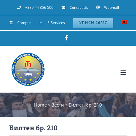
Skip
+389 44 356 500
Contact Us
Webmail
to
Campus
E-Services
УПИСИ 26/27
content
Facebook
Home
»
Вести
»
Билтен бр. 210
Билтен бр. 210