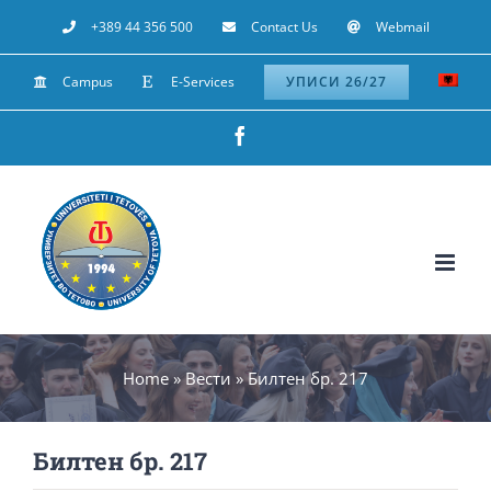
Skip
+389 44 356 500
Contact Us
Webmail
to
Campus
E-Services
УПИСИ 26/27
content
Facebook
Home
»
Вести
»
Билтен бр. 217
Билтен бр. 217