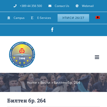
Skip
+389 44 356 500
Contact Us
Webmail
to
Campus
E-Services
УПИСИ 26/27
content
Facebook
Home
»
Вести
»
Билтен бр. 264
Билтен бр. 264