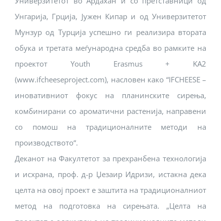
Универзитетот во Ардахан и со претставници од
Унгарија, Грција, Јужен Кипар и од Универзитетот
Мунзур од Турција успешно ги реализира втората
обука и третата меѓународна средба во рамките на
проектот Youth Erasmus + KA2
(www.ifcheeseproject.com), насловен како “IFCHEESE –
иновативниот фокус на планинските сирења,
комбинирани со ароматични растенија, направени
со помош на традиционалните методи на
производството“.
Деканот на Факултетот за прехранбена технологија
и исхрана, проф. д-р Џезаир Идризи, истакна дека
целта на овој проект е заштита на традиционалниот
метод на подготовка на сирењата. „Целта на