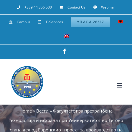
Skip
+389 44 356 500
Contact Us
Webmail
to
Campus
E-Services
УПИСИ 26/27
content
Facebook
Home
»
Вести
»
Факултетот за прехранбена
технологија и исхрана при Универзитетот во Тетово
стана дел од Европскиот проект за производство на