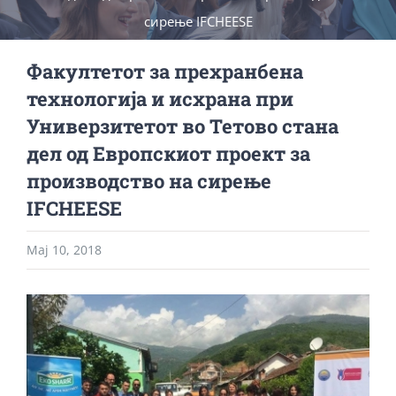
сирење IFCHEESE
Факултетот за прехранбена
технологија и исхрана при
Универзитетот во Тетово стана
дел од Европскиот проект за
производство на сирење
IFCHEESE
Мај 10, 2018
View
Larger
Image