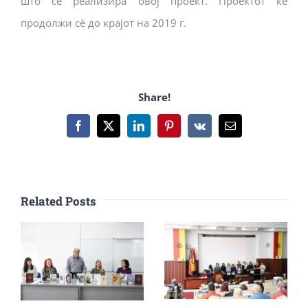
што се реализира овој проект. Проектот ќе
продолжи сѐ до крајот на 2019 г.
Share!
Facebook
X
LinkedIn
Pinterest
Vk
Email
Related Posts