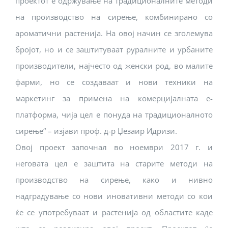
проектот е одржување на традиционалните методи
на производство на сирење, комбинирано со
ароматични растенија. На овој начин се зголемува
бројот, но и се заштитуваат руралните и урбаните
производители, најчесто од женски род, во малите
фарми, но се создаваат и нови техники на
маркетинг за примена на комерцијалната е-
платформа, чија цел е понуда на традиционалното
сирење“ – изјави проф. д-р Џезаир Идризи.
Овој проект започнал во ноември 2017 г. и
неговата цел е заштита на старите методи на
производство на сирење, како и нивно
надградување со нови иновативни методи со кои
ќе се употребуваат и растенија од областите каде