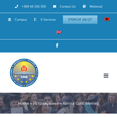
Skip
+389 44 356 500
Contact Us
Webmail
to
Campus
E-Services
УПИСИ 26/27
content
Facebook
Home
»
Истражување
»
Almira Curri Memeti