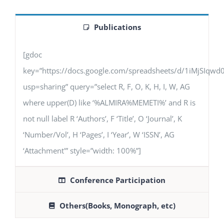
Publications
[gdoc
key=”https://docs.google.com/spreadsheets/d/1iMjSIq
usp=sharing” query=”select R, F, O, K, H, I, W, AG
where upper(D) like ‘%ALMIRA%MEMETI%’ and R is
not null label R ‘Authors’, F ‘Title’, O ‘Journal’, K
‘Number/Vol’, H ‘Pages’, I ‘Year’, W ‘ISSN’, AG
‘Attachment'” style=”width: 100%”]
Conference Participation
Others(Books, Monograph, etc)