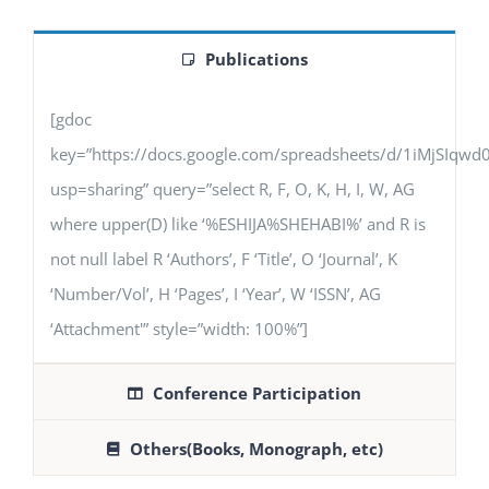
Publications
[gdoc
key=”https://docs.google.com/spreadsheets/d/1iMjSIq
usp=sharing” query=”select R, F, O, K, H, I, W, AG
where upper(D) like ‘%ESHIJA%SHEHABI%’ and R is
not null label R ‘Authors’, F ‘Title’, O ‘Journal’, K
‘Number/Vol’, H ‘Pages’, I ‘Year’, W ‘ISSN’, AG
‘Attachment'” style=”width: 100%”]
Conference Participation
Others(Books, Monograph, etc)