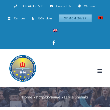
Skip
+389 44 356 500
Contact Us
Webmail
to
Campus
E-Services
УПИСИ 26/27
content
Facebook
Home
»
Истражување
»
Eshija Shehabi