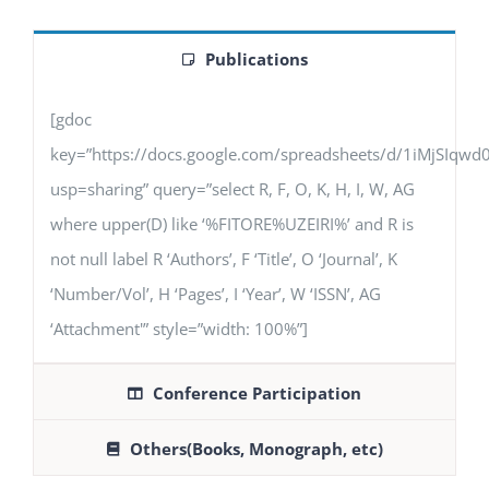
Publications
[gdoc
key=”https://docs.google.com/spreadsheets/d/1iMjSIq
usp=sharing” query=”select R, F, O, K, H, I, W, AG
where upper(D) like ‘%FITORE%UZEIRI%’ and R is
not null label R ‘Authors’, F ‘Title’, O ‘Journal’, K
‘Number/Vol’, H ‘Pages’, I ‘Year’, W ‘ISSN’, AG
‘Attachment'” style=”width: 100%”]
Conference Participation
Others(Books, Monograph, etc)