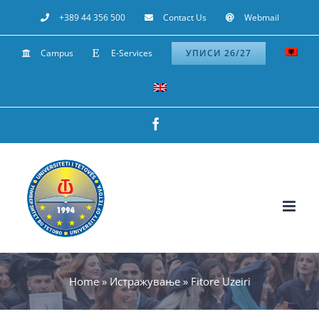
Skip
+389 44 356 500
Contact Us
Webmail
to
Campus
E-Services
УПИСИ 26/27
content
Facebook
Home
»
Истражување
»
Fitore Uzeiri