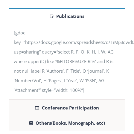
Publications
[gdoc
key=”https://docs.google.com/spreadsheets/d/1iMjSIq
usp=sharing” query=”select R, F, O, K, H, I, W, AG
where upper(D) like ‘%FITORE%UZEIRI%’ and R is
not null label R ‘Authors’, F ‘Title’, O ‘Journal’, K
‘Number/Vol’, H ‘Pages’, I ‘Year’, W ‘ISSN’, AG
‘Attachment'” style=”width: 100%”]
Conference Participation
Others(Books, Monograph, etc)