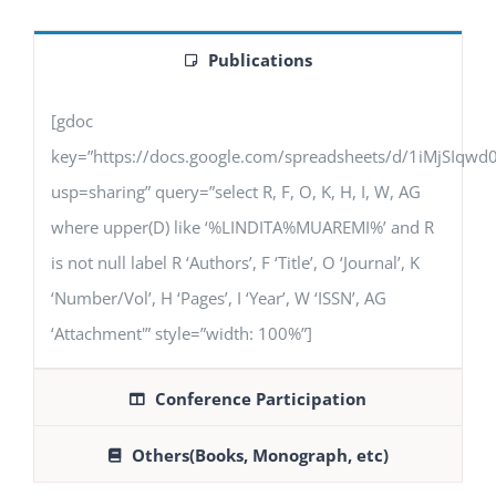
Publications
[gdoc
key=”https://docs.google.com/spreadsheets/d/1iMjSIq
usp=sharing” query=”select R, F, O, K, H, I, W, AG
where upper(D) like ‘%LINDITA%MUAREMI%’ and R
is not null label R ‘Authors’, F ‘Title’, O ‘Journal’, K
‘Number/Vol’, H ‘Pages’, I ‘Year’, W ‘ISSN’, AG
‘Attachment'” style=”width: 100%”]
Conference Participation
Others(Books, Monograph, etc)