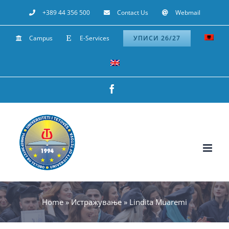
Skip
+389 44 356 500
Contact Us
Webmail
to
Campus
E-Services
УПИСИ 26/27
content
Facebook
Home
»
Истражување
»
Lindita Muaremi