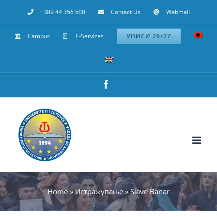
Skip
+389 44 356 500
Contact Us
Webmail
to
Campus
E-Services
УПИСИ 26/27
content
Facebook
Home
»
Истражување
»
Slave Banar