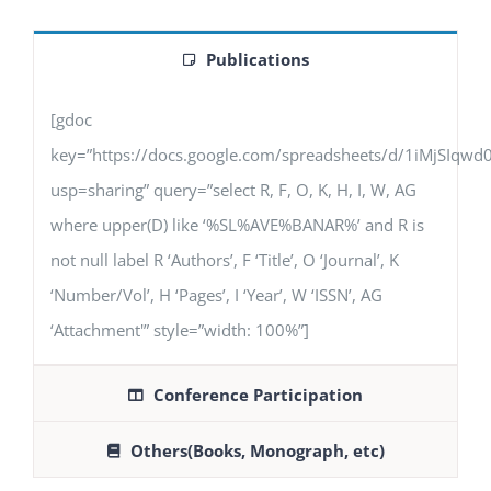
Publications
[gdoc
key=”https://docs.google.com/spreadsheets/d/1iMjSIq
usp=sharing” query=”select R, F, O, K, H, I, W, AG
where upper(D) like ‘%SL%AVE%BANAR%’ and R is
not null label R ‘Authors’, F ‘Title’, O ‘Journal’, K
‘Number/Vol’, H ‘Pages’, I ‘Year’, W ‘ISSN’, AG
‘Attachment'” style=”width: 100%”]
Conference Participation
Others(Books, Monograph, etc)