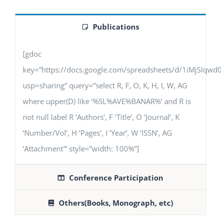
Publications
[gdoc
key=”https://docs.google.com/spreadsheets/d/1iMjSIq
usp=sharing” query=”select R, F, O, K, H, I, W, AG
where upper(D) like ‘%SL%AVE%BANAR%’ and R is
not null label R ‘Authors’, F ‘Title’, O ‘Journal’, K
‘Number/Vol’, H ‘Pages’, I ‘Year’, W ‘ISSN’, AG
‘Attachment'” style=”width: 100%”]
Conference Participation
Others(Books, Monograph, etc)