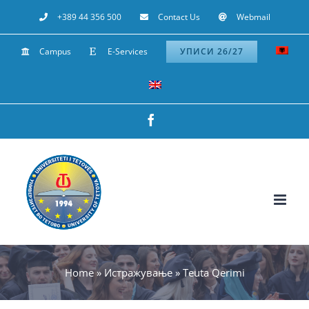
Skip
+389 44 356 500
Contact Us
Webmail
to
Campus
E-Services
УПИСИ 26/27
content
Facebook
Home
»
Истражување
»
Teuta Qerimi