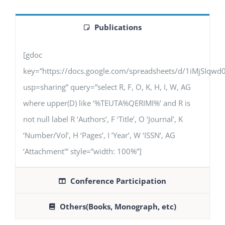
Publications
[gdoc
key=”https://docs.google.com/spreadsheets/d/1iMjSIq
usp=sharing” query=”select R, F, O, K, H, I, W, AG
where upper(D) like ‘%TEUTA%QERIMI%’ and R is
not null label R ‘Authors’, F ‘Title’, O ‘Journal’, K
‘Number/Vol’, H ‘Pages’, I ‘Year’, W ‘ISSN’, AG
‘Attachment'” style=”width: 100%”]
Conference Participation
Others(Books, Monograph, etc)