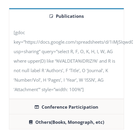
Publications
[gdoc
key=”https://docs.google.com/spreadsheets/d/1iMjSIq
usp=sharing” query=”select R, F, O, K, H, I, W, AG
where upper(D) like ‘%VALDETA%IDRIZI%’ and R is
not null label R ‘Authors’, F ‘Title’, O ‘Journal’, K
‘Number/Vol’, H ‘Pages’, I ‘Year’, W ‘ISSN’, AG
‘Attachment'” style=”width: 100%”]
Conference Participation
Others(Books, Monograph, etc)