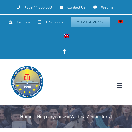
Skip
+389 44 356 500
Contact Us
Webmail
to
Campus
E-Services
УПИСИ 26/27
content
Facebook
Home
»
Истражување
»
Valdeta Zenuni Idrizi