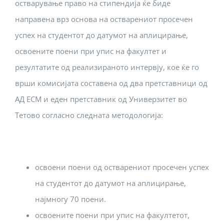
остварување право на стипендија ќе биде
направена врз основа на остварениот просечен
успех на студентот до датумот на аплицирање,
освоените поени при упис на факултет и
резултатите од реализираното интервју, кое ќе го
врши комисијата составена од два претставници од
АД ЕСМ и еден претставник од Универзитет во
Тетово согласно следната методологија:
освоени поени од остварениот просечен успех
на студентот до датумот на аплицирање,
најмногу 70 поени.
освоените поени при упис на факултетот,