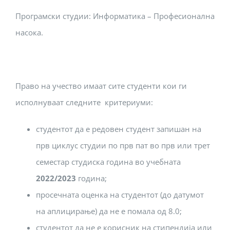
Програмски студии: Информатика – Професионална
насока.
Право на учество имаат сите студенти кои ги
исполнуваат следните критериуми:
студентот да е редовен студент запишан на
прв циклус студии по прв пат во прв или трет
семестар студиска година во учебната
202
2
/20
23
година;
просечната оценка на студентот (до датумот
на аплицирање) да не е помала од 8.0;
студентот да не е корисник на стипендија или