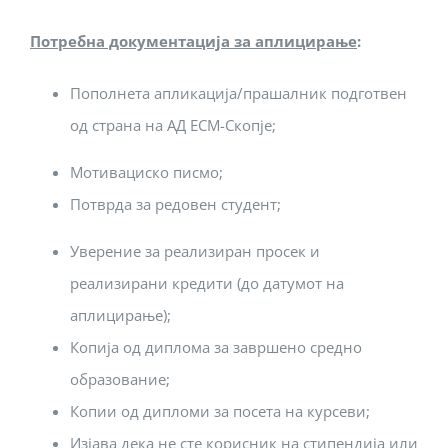
Потребна документација за аплицирање
:
Пополнета апликација/прашалник подготвен
од страна на АД ЕСМ-Скопје;
Мотивациско писмо;
Потврда за редовен студент;
Уверение за реализиран просек и
реализирани кредити (до датумот на
аплицирање);
Копија од диплома за завршено средно
образование;
Копии од дипломи за посета на курсеви;
Изјава дека не сте корисник на стипендија или