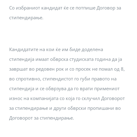
Со избраниот кандидат ќе се потпише Договор за
стипендирање.
Кандидатите на кои ќе им биде доделена
стипендија имаат обврска студиската година да ја
завршат во редовен рок и со просек не помал од 8,
во спротивно, стипендистот го губи правото на
стипендија и се обврзува да го врати примениот
износ на компанијата со која го склучил Договорот
за стипендирање и други обврски пропишани во
Договорот за стипендирање.