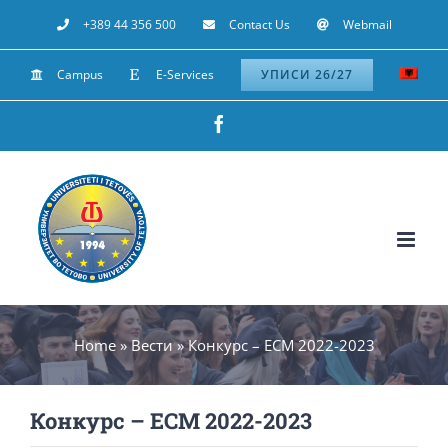
Skip
+389 44 356 500
Contact Us
Webmail
to
Campus
E-Services
УПИСИ 26/27
content
Facebook
Home
»
Вести
»
Конкурс – ЕСМ 2022-2023
Конкурс – ЕСМ 2022-2023