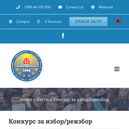
Skip
+389 44 356 500
Contact Us
Webmail
to
Campus
E-Services
УПИСИ 26/27
content
Facebook
Home
»
Вести
»
Конкурс за избор/реизбор
Конкурс за избор/реизбор