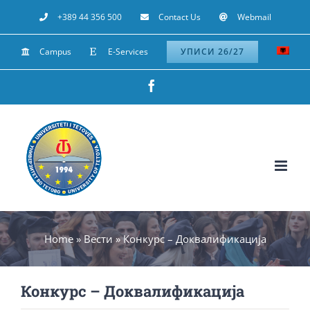
Skip
+389 44 356 500
Contact Us
Webmail
to
Campus
E-Services
УПИСИ 26/27
content
Facebook
Home
»
Вести
»
Конкурс – Доквалификација
Конкурс – Доквалификација