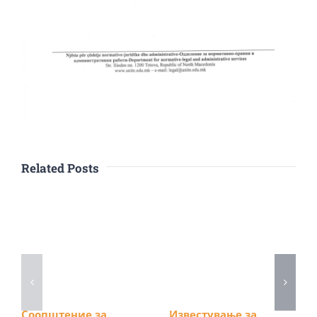
Related Posts
Соопштение за
Известување за