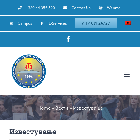
Skip
+389 44 356 500
Contact Us
Webmail
to
Campus
E-Services
УПИСИ 26/27
content
Facebook
Home
»
Вести
»
Известување
Известување