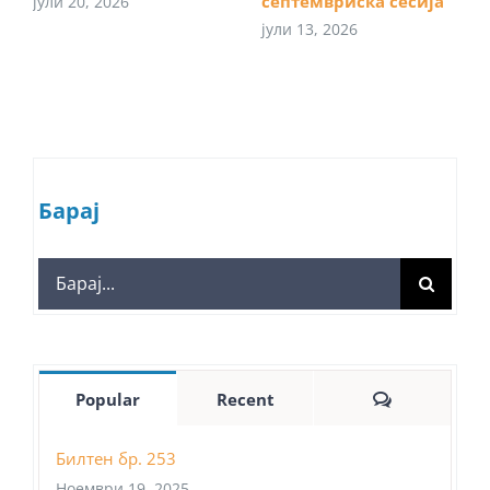
септемвриска сесија
јули 20, 2026
јули 13, 2026
Барај
Search
for:
Comments
Popular
Recent
Билтен бр. 253
Ноември 19, 2025