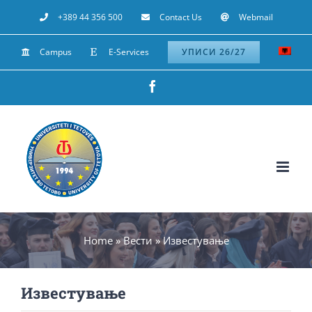
Skip
+389 44 356 500
Contact Us
Webmail
to
Campus
E-Services
УПИСИ 26/27
content
Facebook
Home
»
Вести
»
Известување
Известување