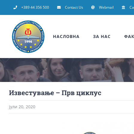
Skip
+389 44 356 500
Contact Us
Webmail
C
to
content
НАСЛОВНА
ЗА НАС
ФАК
Известување – Прв циклус
јули 20, 2020