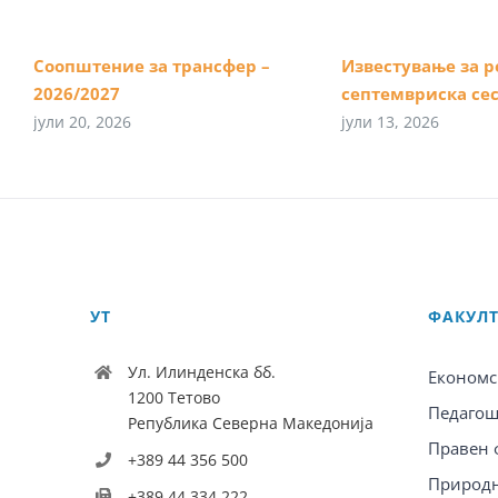
Соопштение за трансфер –
Известување за р
2026/2027
септемвриска сес
јули 20, 2026
јули 13, 2026
УТ
ФАКУЛ
Ул. Илинденска бб.
Економс
1200 Тетово
Педагош
Република Северна Македонија
Правен 
+389 44 356 500
Природн
+389 44 334 222