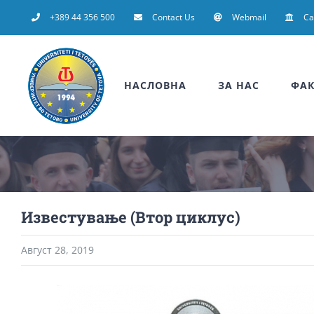
Skip
+389 44 356 500
Contact Us
Webmail
C
to
content
НАСЛОВНА
ЗА НАС
ФАК
Известување (Втор циклус)
Август 28, 2019