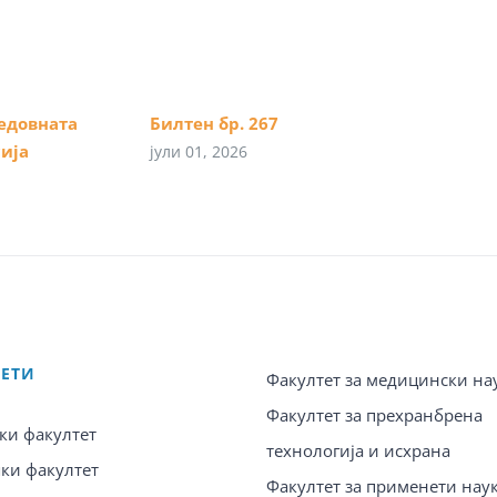
едовната
Билтен бр. 267
ија
јули 01, 2026
ТЕТИ
Факултет за медицински на
Факултет за прехранбрена
ки факултет
технологија и исхрана
ки факултет
Факултет за применети нау