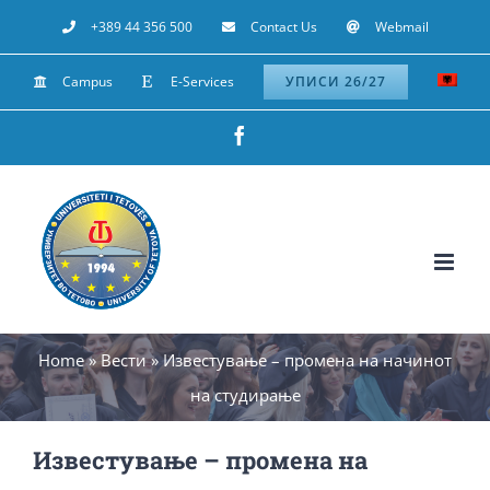
Skip
+389 44 356 500
Contact Us
Webmail
to
Campus
E-Services
УПИСИ 26/27
content
Facebook
Home
»
Вести
»
Известување – промена на начинот
на студирање
Известување – промена на