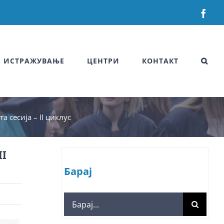
Fac
ИСТРАЖУВАЊЕ
ЦЕНТРИ
КОНТАКТ
 сесија – II циклус
II
Барај
Search
for: