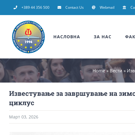
Skip
+389 44 356 500
Contact Us
Webmail
C
to
content
НАСЛОВНА
ЗА НАС
ФАК
Home
»
Вести
»
Изв
Известување за завршување на зимск
циклус
Март 03, 2026