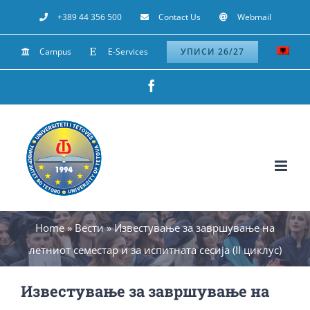
Skip
+389 44 356 500
Contact Us
Webmail
to
Campus
E-Services
УПИСИ 26/27
content
Facebook
Home
»
Вести
»
Известување за завршување на
летниот семестар и за испитната сесија (II циклус)
Известување за завршување на