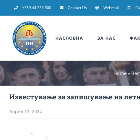
Skip
+389 44 356 500
Contact Us
Webmail
C
to
content
НАСЛОВНА
ЗА НАС
ФАК
Home
»
Вес
Известување за запишување на летни
Април 12, 2024