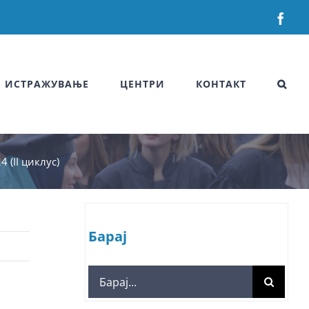
Fac
ИСТРАЖУВАЊЕ
ЦЕНТРИ
КОНТАКТ
 (II циклус)
Барај
Search
for: