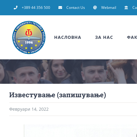
Skip
+389 44 356 500
Contact Us
Webmail
C
to
content
НАСЛОВНА
ЗА НАС
ФАК
Известување (запишување)
Февруари 14, 2022