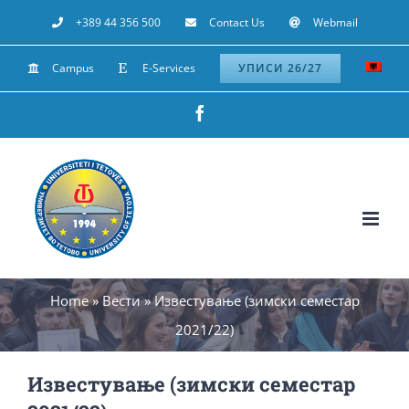
Skip
+389 44 356 500
Contact Us
Webmail
to
Campus
E-Services
УПИСИ 26/27
content
Facebook
Home
»
Вести
»
Известување (зимски семестар
2021/22)
Известување (зимски семестар