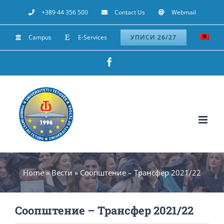
Skip
+389 44 356 500
Contact Us
Webmail
to
Campus
E-Services
УПИСИ 26/27
content
Facebook
Home
»
Вести
»
Соопштение – Трансфер 2021/22
Соопштение – Трансфер 2021/22