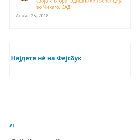
својата Втора годишна конференција
во Чикаго, САД
Април 25, 2018
Најдете нé на Фејсбук
УТ